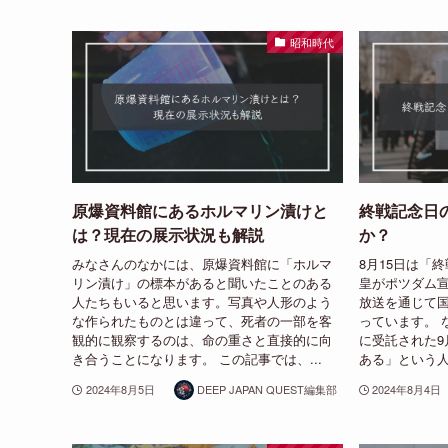
昭和時代
原爆資料館にあるホルマリン漬けと
終戦記念日
は？現在の展示状況も解説
か？
みなさんのなかには、原爆資料館に「ホルマ
8月15日は「
リン漬け」の標本があると聞いたことのある
皇がポツダム
人たちもいると思います。写真や人形のよう
放送を通じて
な作られたものとは違って、死者の一部を客
っています。 
観的に観察するのは、命の重さと直接的に向
に受託された9
き合うことになります。 この記事では、...
ある」という人
2024年8月5日
DEEP JAPAN QUEST編集部
2024年8月4日