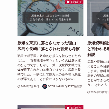
昭和時代
原爆を東京に落とさなかった理由｜
原爆資料館
広島や長崎に落とされた背景も考察
と言われる
解説
戦争で相手国に致命的な損失を被らせるため
には、「首都機能を奪う」というのは選択肢
広島や長崎に
のひとつです。しかし、第二次世界大戦で原
えることを目
爆が投下されたのは東京ではなく、広島と長
します。教科
崎でした。一瞬にして数万人の命を奪う悪魔
歴史の記録に
の所業であることに変わりがないものの...
ことができる
う。 けれども
2024年7月26日
DEEP JAPAN QUEST編集部
2024年7月22日
昭和時代