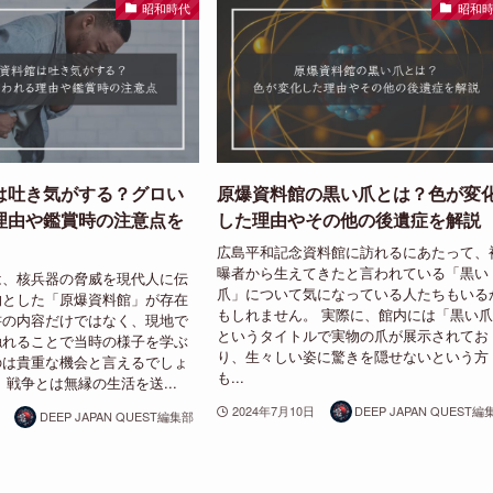
昭和時代
昭和
は吐き気がする？グロい
原爆資料館の黒い爪とは？色が変
理由や鑑賞時の注意点を
した理由やその他の後遺症を解説
広島平和記念資料館に訪れるにあたって、
曝者から生えてきたと言われている「黒い
は、核兵器の脅威を現代人に伝
爪」について気になっている人たちもいる
的とした「原爆資料館」が存在
もしれません。 実際に、館内には「黒い
書の内容だけではなく、現地で
というタイトルで実物の爪が展示されてお
触れることで当時の様子を学ぶ
り、生々しい姿に驚きを隠せないという方
のは貴重な機会と言えるでしょ
も...
、戦争とは無縁の生活を送...
2024年7月10日
DEEP JAPAN QUEST編
DEEP JAPAN QUEST編集部