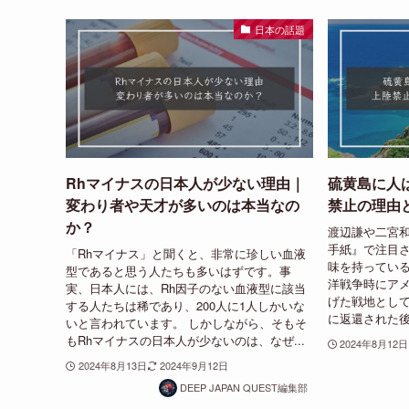
日本の話題
Rhマイナスの日本人が少ない理由｜
硫黄島に人
変わり者や天才が多いのは本当なの
禁止の理由
か？
渡辺謙や二宮
手紙』で注目
「Rhマイナス」と聞くと、非常に珍しい血液
味を持ってい
型であると思う人たちも多いはずです。事
洋戦争時にア
実、日本人には、Rh因子のない血液型に該当
げた戦地とし
する人たちは稀であり、200人に1人しかいな
に返還された後
いと言われています。 しかしながら、そもそ
もRhマイナスの日本人が少ないのは、なぜ...
2024年8月12日
2024年8月13日
2024年9月12日
DEEP JAPAN QUEST編集部