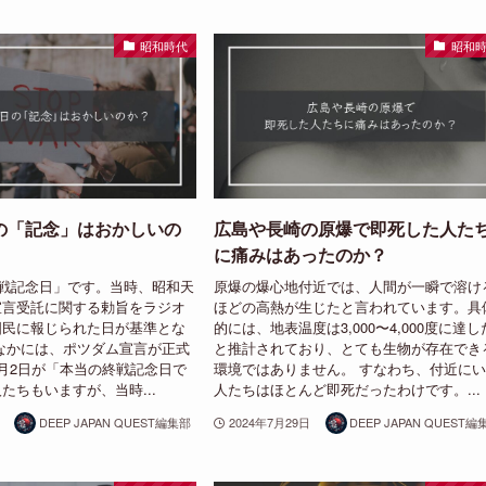
昭和時代
昭和
の「記念」はおかしいの
広島や長崎の原爆で即死した人た
に痛みはあったのか？
終戦記念日」です。当時、昭和天
原爆の爆心地付近では、人間が一瞬で溶け
宣言受託に関する勅旨をラジオ
ほどの高熱が生じたと言われています。具
国民に報じられた日が基準とな
的には、地表温度は3,000〜4,000度に達し
なかには、ポツダム宣言が正式
と推計されており、とても生物が存在でき
月2日が「本当の終戦記念日で
環境ではありません。 すなわち、付近に
たちもいますが、当時...
人たちはほとんど即死だったわけです。...
DEEP JAPAN QUEST編集部
2024年7月29日
DEEP JAPAN QUEST編