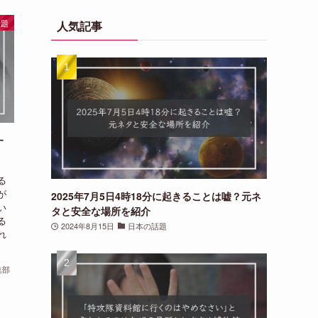
リ
話題
人気記事
一
覧
す
る
が
2025年7月5日4時18分に起きることは嘘？元ネ
い
タと安全な場所を紹介
る
2024年8月15日
日本の話題
れ
集部