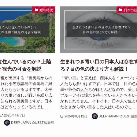
昭和時代
日本の
は住んでいるのか？上陸
生まれつき青い目の日本人は存在
と観光の可否を解説
る？目の色の決まり方も解説！
和也が出演する『硫黄島からの
「青い目」と言えば、西洋人をイメージす
された小笠原諸島の硫黄島に興
人たちも多いはずです。日本では、目の色
る人たちもいるはずです。太平
黒や茶色の人たちがほとんどなので、美し
メリカ軍と激しい戦いを繰り広
ブルーアイに憧れを持っている人たちもい
て知られる硫黄島ですが、日本
かもしれません。そもそも、日本人で生ま
はどうなっているのでし...
たときから青い目をした人はいるのでし...
2025年4月7日
2024年8月12日
DEEP JAPAN QUEST編
DEEP JAPAN QUEST編集部