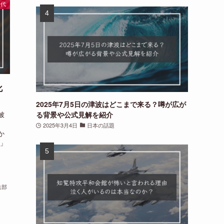
時代
化
2025年7月5日の津波はどこまで来る？噂が広が
被
る背景や公式見解を紹介
2025年3月4日
日本の話題
か
爪」
集部