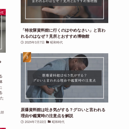
時代
「特攻隊資料館に行くのはやめなさい」と言わ
れるのはなぜ？見所とおすすめ博物館
2025年3月7日
昭和時代
ち
る
体
た
る
いた
原爆資料館は吐き気がする？グロいと言われる
集部
理由や鑑賞時の注意点を解説
2024年7月22日
昭和時代