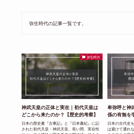
弥生時代の記事一覧です。
弥生時代
神武天皇の正体と実在｜初代天皇は
卑弥呼と神
どこから来たのか？【歴史的考察】
係の有無を
日本の歴史書『古事記』と『日本書紀』に記
日本の古代史
された初代天皇・神武天皇。長い間、実在性
は避けて通れ