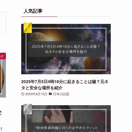
リ
人気記事
一
覧
時代
2025年7月5日4時18分に起きることは嘘？元ネ
タと安全な場所を紹介
2024年8月15日
日本の話題
｜
変
け