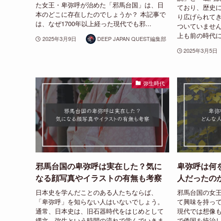
た女王・卑弥呼が治めた「邪馬台国」は、日
ており、歴史
本のどこに存在したのでしょうか？ 本記事で
り広げられて
は、なぜ1700年以上経った現代でも邪...
ついていません
上も前の時代に
2025年3月9日
DEEP JAPAN QUEST編集部
2025年3月5日
弥生時代
邪馬台国の卑弥呼は実在した？気に
卑弥呼は何
なる顔写真やイラストの有無も考察
人だったの
日本史を学んだことのある人たちならば、
邪馬台国の女
「卑弥呼」を知らない人はいないでしょう。
て興味を持っ
通常、日本史は、旧石器時代をはじめとして
現代では想像
縄文、弥生という時間の流れで学んでいきま
で倭国を統治