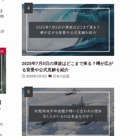
、
は
は何
集部
時代
2025年7月5日の津波はどこまで来る？噂が広が
る背景や公式見解を紹介
2025年3月4日
日本の話題
日
？
の
、
立