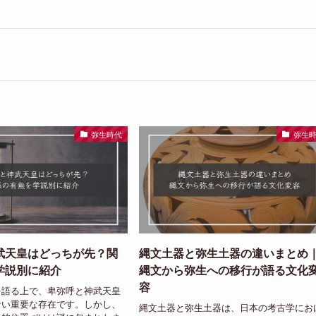
弥生時代
弥生
武天皇はどっちが先？関
縄文土器と弥生土器の違いまとめ
学説別に紹介
縄文から弥生への移行が語る文化
容
を語る上で、卑弥呼と神武天皇
ない重要な存在です。しかし、
縄文土器と弥生土器は、日本の考古学にお