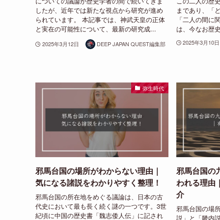
についての議論が歴史学者の間で続いてきま
この二人の歴
したが、近年では新たな視点から研究が進め
まであり、「
られています。 本記事では、神武天皇の正体
「二人の間に
と実在の可能性について、最新の研究成...
は、今なお歴史
2025年3月10日
2025年3月12日
DEEP JAPAN QUEST編集部
弥生時代
邪馬台国の場所がわからない理由｜
邪馬台国の
気になる諸説をわかりやすく整理！
われる理由
介
邪馬台国の所在地をめぐる議論は、日本の古
代史において最も長く続く謎の一つです。3世
邪馬台国の場
紀頃に中国の歴史書「魏志倭人伝」に記され
説」と「畿内