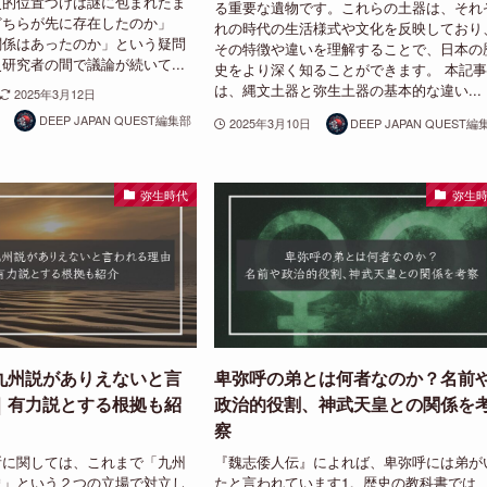
史的位置づけは謎に包まれたま
る重要な遺物です。これらの土器は、それ
どちらが先に存在したのか」
れの時代の生活様式や文化を反映しており
関係はあったのか」という疑問
その特徴や違いを理解することで、日本の
研究者の間で議論が続いて...
史をより深く知ることができます。 本記
は、縄文土器と弥生土器の基本的な違い...
2025年3月12日
DEEP JAPAN QUEST編集部
2025年3月10日
DEEP JAPAN QUEST編
弥生時代
弥生
九州説がありえないと言
卑弥呼の弟とは何者なのか？名前
｜有力説とする根拠も紹
政治的役割、神武天皇との関係を
察
所に関しては、これまで「九州
『魏志倭人伝』によれば、卑弥呼には弟が
説」という２つの立場で対立し
たと言われています1。歴史の教科書では