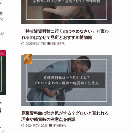
ぞ
、
歴
事で
「特攻隊資料館に行くのはやめなさい」と言わ
集部
れるのはなぜ？見所とおすすめ博物館
2025年3月7日
昭和時代
時代
や
考
原爆資料館は吐き気がする？グロいと言われる
理由や鑑賞時の注意点を解説
2024年7月22日
昭和時代
い
、そ