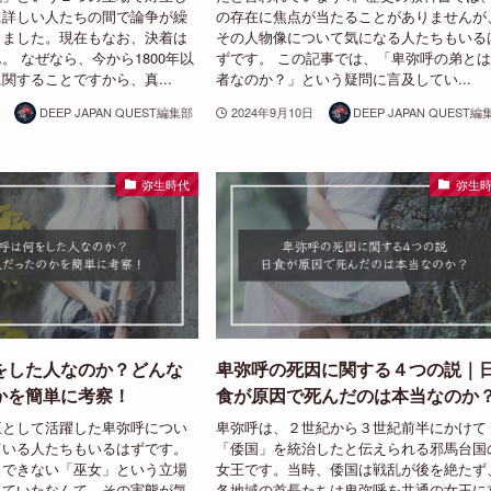
に詳しい人たちの間で論争が繰
の存在に焦点が当たることがありませんが
きました。現在もなお、決着は
その人物像について気になる人たちもいる
。 なぜなら、今から1800年以
ずです。 この記事では、「卑弥呼の弟と
関することですから、真...
者なのか？」という疑問に言及してい...
DEEP JAPAN QUEST編集部
2024年9月10日
DEEP JAPAN QUEST編
弥生時代
弥生
をした人なのか？どんな
卑弥呼の死因に関する４つの説｜
かを簡単に考察！
食が原因で死んだのは本当なのか
王として活躍した卑弥呼につい
卑弥呼は、２世紀から３世紀前半にかけて
ている人たちもいるはずです。
「倭国」を統治したと伝えられる邪馬台国
もできない「巫女」という立場
女王です。当時、倭国は戦乱が後を絶たず
していたなんて、その実態が気
各地域の首長たちは卑弥呼を共通の女王に