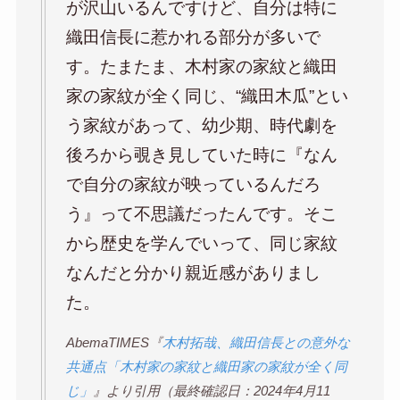
が沢山いるんですけど、自分は特に
織田信長に惹かれる部分が多いで
す。たまたま、木村家の家紋と織田
家の家紋が全く同じ、“織田木瓜”とい
う家紋があって、幼少期、時代劇を
後ろから覗き見していた時に『なん
で自分の家紋が映っているんだろ
う』って不思議だったんです。そこ
から歴史を学んでいって、同じ家紋
なんだと分かり親近感がありまし
た。
AbemaTIMES『
木村拓哉、織田信長との意外な
共通点「木村家の家紋と織田家の家紋が全く同
じ」
』より引用（最終確認日：2024年4月11