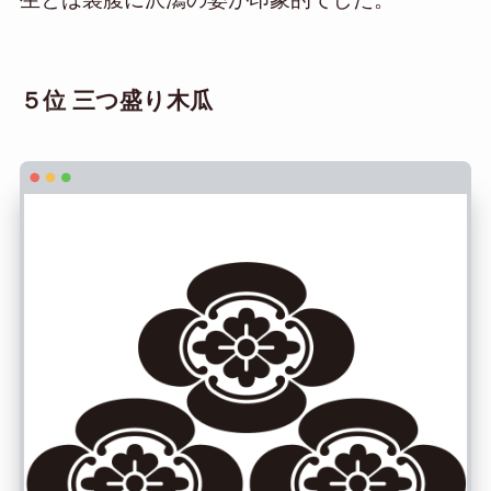
５位 三つ盛り木瓜