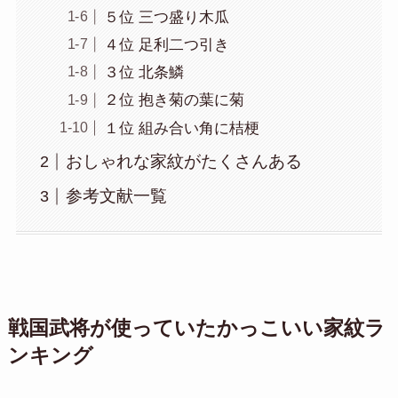
５位 三つ盛り木瓜
４位 足利二つ引き
３位 北条鱗
２位 抱き菊の葉に菊
１位 組み合い角に桔梗
おしゃれな家紋がたくさんある
参考文献一覧
戦国武将が使っていたかっこいい家紋ラ
ンキング