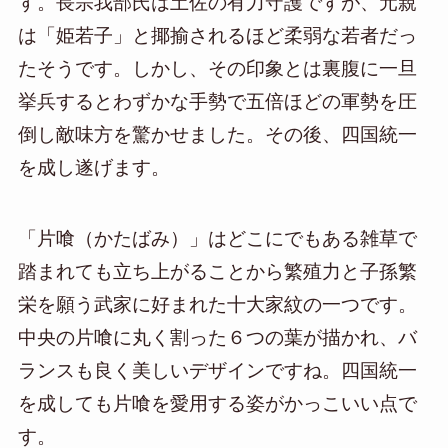
す。長宗我部氏は土佐の有力守護ですが、元親
は「姫若子」と揶揄されるほど柔弱な若者だっ
たそうです。しかし、その印象とは裏腹に一旦
挙兵するとわずかな手勢で五倍ほどの軍勢を圧
倒し敵味方を驚かせました。その後、四国統一
を成し遂げます。
「片喰（かたばみ）」はどこにでもある雑草で
踏まれても立ち上がることから繁殖力と子孫繁
栄を願う武家に好まれた十大家紋の一つです。
中央の片喰に丸く割った６つの葉が描かれ、バ
ランスも良く美しいデザインですね。四国統一
を成しても片喰を愛用する姿がかっこいい点で
す。