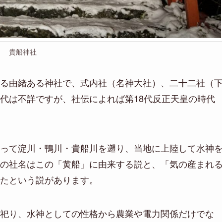
貴船神社
る由緒ある神社で、式内社（名神大社）、二十二社（
代は不詳ですが、社伝によれば第18代反正天皇の時代
って淀川・鴨川・貴船川を遡り、当地に上陸して水神
の社名はこの「黄船」に由来する説と、「気の産まれ
たという説があります。
祀り、水神としての性格から農業や電力関係だけでな