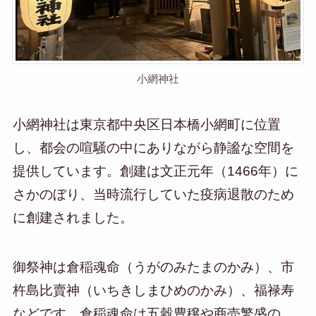
小網神社
小網神社は東京都中央区日本橋小網町に位置
し、都会の喧騒の中にありながら静謐な空間を
提供しています。創建は文正元年（1466年）に
さかのぼり、当時流行していた疫病退散のため
に創建されました。
御祭神は倉稲魂命（うがのみたまのかみ）、市
杵島比賣神（いちきしまひめのかみ）、福禄寿
などです。倉稲魂命は五穀豊穣や商売繁盛の