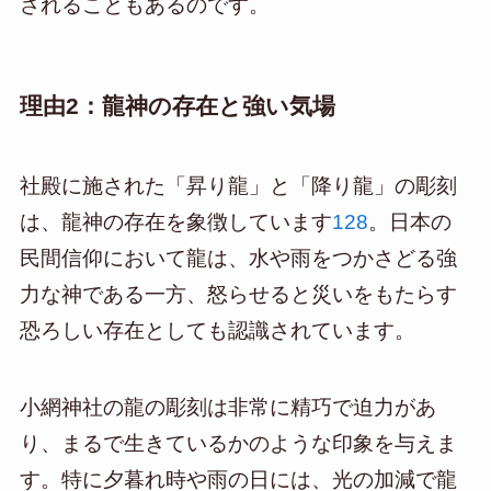
されることもあるのです。
理由2：龍神の存在と強い気場
社殿に施された「昇り龍」と「降り龍」の彫刻
は、龍神の存在を象徴しています
1
2
8
。日本の
民間信仰において龍は、水や雨をつかさどる強
力な神である一方、怒らせると災いをもたらす
恐ろしい存在としても認識されています。
小網神社の龍の彫刻は非常に精巧で迫力があ
り、まるで生きているかのような印象を与えま
す。特に夕暮れ時や雨の日には、光の加減で龍