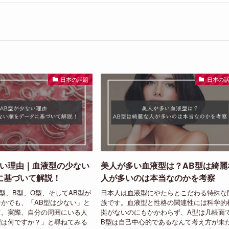
。
日本の話題
日本の
ない理由｜血液型の少ない
美人が多い血液型は？AB型は綺麗
に基づいて解説！
人が多いのは本当なのかを考察
型、B型、O型、そしてAB型が
日本人は血液型にやたらとこだわる特殊な
かでも、「AB型は少ない」と
族です。血液型と性格の関連性には科学的
す。実際、自分の周囲にいる人
拠がないのにもかかわらず、A型は几帳面
型は何ですか？」と尋ねてみる
B型は自己中心的であるなんて考え方が未