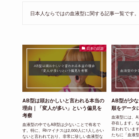
日本人ならではの血液型に関する記事一覧です
日本の話題
AB型は頭おかしいと言われる本当の
AB型が少
理由｜「変人が多い」という偏見を
順をデータ
考察
血液型には、A
存在します。な
血液型の中でもAB型は少ないことで有名で
言われていま
す。特に、Rhマイナスは2,000人に1人しかい
たちに「血液
ないと言われており、非常に珍しい血液型な