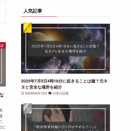
リ
人気記事
一
覧
話題
2025年7月5日4時18分に起きることは嘘？元ネ
タと安全な場所を紹介
2024年8月15日
日本の話題
な
民
根
で、
だに