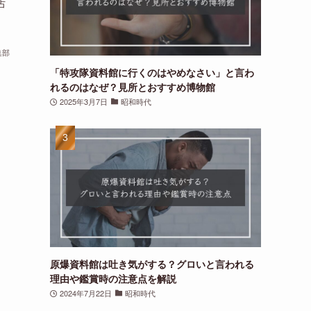
占
集部
「特攻隊資料館に行くのはやめなさい」と言わ
れるのはなぜ？見所とおすすめ博物館
2025年3月7日
昭和時代
原爆資料館は吐き気がする？グロいと言われる
理由や鑑賞時の注意点を解説
2024年7月22日
昭和時代