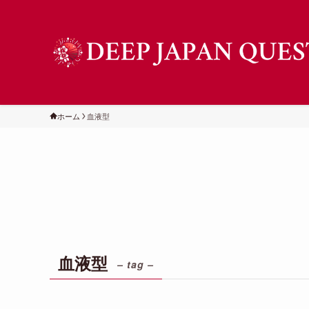
ホーム
血液型
血液型
– tag –