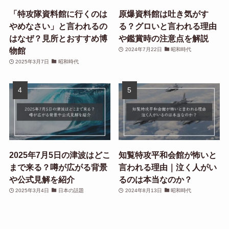
「特攻隊資料館に行くのは
原爆資料館は吐き気がす
やめなさい」と言われるの
る？グロいと言われる理由
はなぜ？見所とおすすめ博
や鑑賞時の注意点を解説
物館
2024年7月22日
昭和時代
2025年3月7日
昭和時代
2025年7月5日の津波はどこ
知覧特攻平和会館が怖いと
まで来る？噂が広がる背景
言われる理由｜泣く人がい
や公式見解を紹介
るのは本当なのか？
2025年3月4日
日本の話題
2024年8月13日
昭和時代